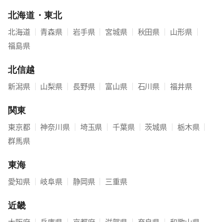
北海道・東北
対
応
北海道
｜
青森県
｜
岩手県
｜
宮城県
｜
秋田県
｜
山形県
｜
エ
福島県
リ
ア
北信越
一
覧
新潟県
｜
山梨県
｜
長野県
｜
富山県
｜
石川県
｜
福井県
関東
東京都
｜
神奈川県
｜
埼玉県
｜
千葉県
｜
茨城県
｜
栃木県
｜
群馬県
東海
愛知県
｜
岐阜県
｜
静岡県
｜
三重県
近畿