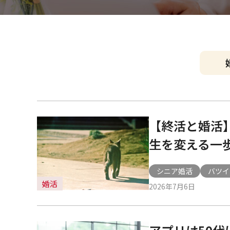
大
阪
・
梅
田
本
店
横
心
浜
斎
橋
サ
【終活と婚活
サ
ロ
ン
生を変える一
ロ
シニア婚活
バツイ
ン
婚活
2026年7月6日