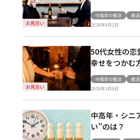
心
中高年の婚活
婚活
お見合い
2026年4月2日
斎
橋
50代女性の
幸せをつかむ
サ
中高年の婚活
婚活
ロ
お見合い
2026年3月9日
ン
中高年・シニ
い”のは？