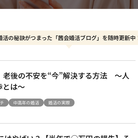
婚活の秘訣がつまった
「茜会婚活ブログ」を随時更新中
】老後の不安を“今”解決する方法 ～人
歩とは～
チ
中高年の婚活
婚活の実際