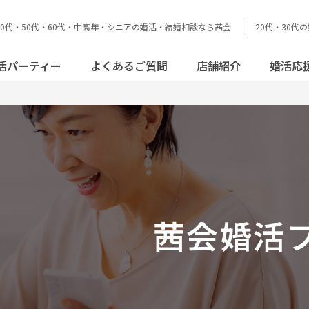
40代・50代・60代・中高年・シニアの婚活・結婚相談なら茜会
20代・30代
データで見る茜
結婚とお金のリア
活動の流れ
員さまの声
cebookで見る
おとな恋コラム
会
ル
活パーティー
よくあるご質問
店舗紹介
婚活応
acebookで見
結婚とお金のリア
データで見る茜
ご活動の流れ
会員さまの声
おとな恋コラム
ル
会
茜会婚活