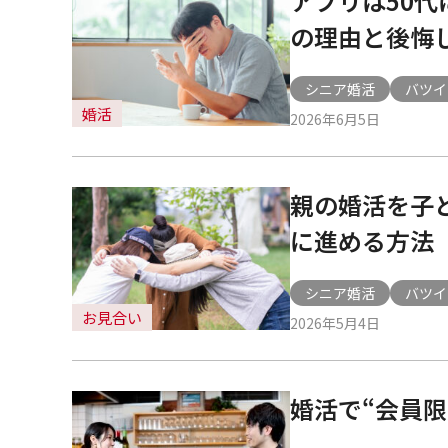
アプリは50
大
の理由と後悔
阪
シニア婚活
バツイ
婚活
2026年6月5日
・
梅
親の婚活を子
に進める方法
田
シニア婚活
バツイ
本
お見合い
2026年5月4日
店
婚活で“会員