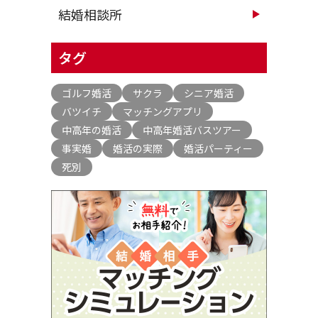
結婚相談所
タグ
ゴルフ婚活
サクラ
シニア婚活
バツイチ
マッチングアプリ
中高年の婚活
中高年婚活バスツアー
事実婚
婚活の実際
婚活パーティー
死別