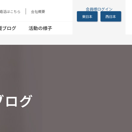
会員様ログイン
の婚活はこちら
会社概要
東日本
西日本
シニアの恋の歩き
方
援ブログ
活動の様子
シニアの恋の歩き
方
ブログ