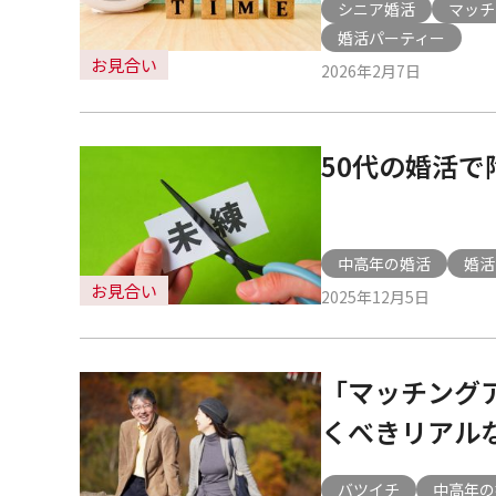
シニア婚活
マッチ
婚活パーティー
お見合い
2026年2月7日
50代の婚活で
中高年の婚活
婚活
お見合い
2025年12月5日
「マッチング
くべきリアル
バツイチ
中高年の