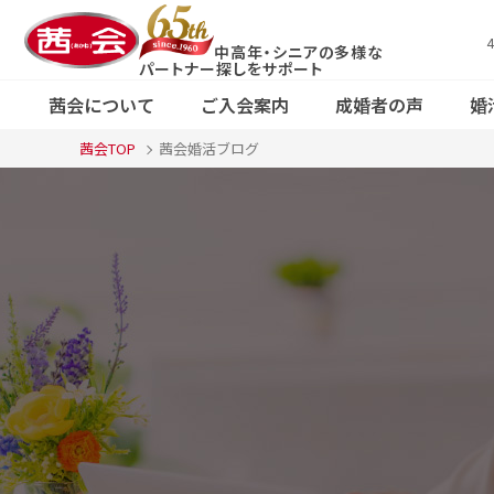
中高年・シニアの多様な
X（旧Twitter）
コース・料金案
パートナー探しをサポート
で
茜会の特徴
婚活応援ブログ
ご
会
Fa
内
茜会について
ご入会案内
成婚者の声
婚
見る
東
茜会TOP
茜会婚活ブログ
京
コース・料金案
F
東
Xで見る
茜会の特徴
婚活応援ブログ
京
内
る
・
・
新
宿
本
新
店
宿
横
浜
サ
ロ
本
ン
店