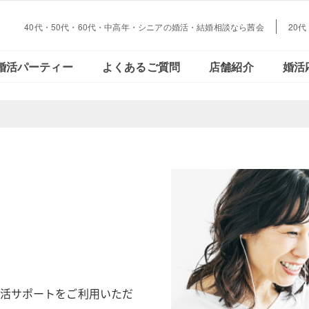
40代・50代・60代・中高年・シニアの婚活・結婚相談なら茜会
20
大阪・
会員さまの声
ご活動の流れ
おとな恋コラム
Facebookで見る
データで見る
結婚とお金の
婚活パーティー
よくあるご質問
店舗紹介
婚活
心斎橋
大阪・
会員さまの声
ご活動の流れ
おとな恋コラム
Facebookで見る
データで見
結婚とお金
心斎橋
活サポートをご利用いただ