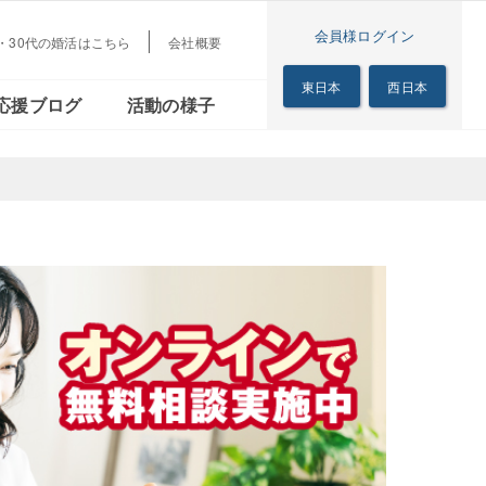
会員様ログイン
代・30代の婚活はこちら
会社概要
梅田本店
茜会
リアル
シニアの恋の歩き方
東日本
西日本
応援ブログ
活動の様子
サロン
梅田本店
る茜会
のリアル
シニアの恋の歩き方
サロン