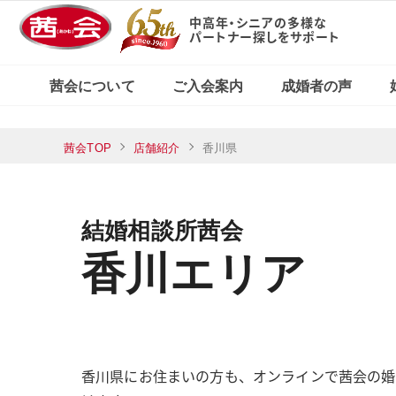
中高年・シニアの多様な
パートナー探しをサポート
X（旧Twitter）で
東京・新宿本店
茜会の特徴
コース・料金案内
婚活応援ブログ
見る
茜会について
ご入会案内
成婚者の声
横浜サロン
東京・新宿本店
茜会TOP
店舗紹介
香川県
茜会の特徴
コース・料金案内
婚活応援ブログ
Xで見る
横浜サロン
結婚相談所茜会
香川エリア
香川県にお住まいの方も、オンラインで茜会の婚