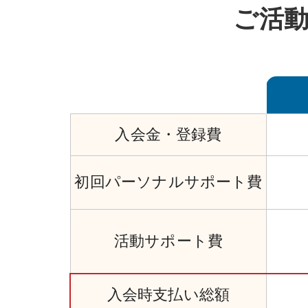
ご活
入会金・
登録費
初回
パーソナル
サポート費
活動サポート費
入会時
支払い
総額