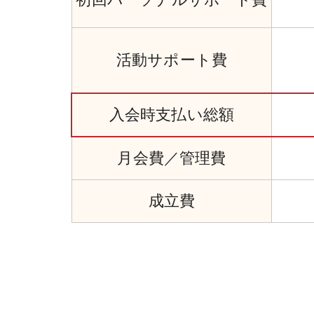
活動サポート費
入会時
支払い
総額
月会費／
管理費
成立費