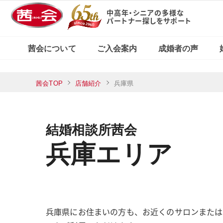
中高年・シニアの多様な
パートナー探しをサポート
X（旧Twitter）で
東京・新宿本店
茜会の特徴
コース・料金案内
婚活応援ブログ
見る
茜会について
ご入会案内
成婚者の声
横浜サロン
東京・新宿本店
茜会TOP
店舗紹介
兵庫県
茜会の特徴
コース・料金案内
婚活応援ブログ
Xで見る
横浜サロン
結婚相談所茜会
兵庫エリア
兵庫県にお住まいの方も、お近くのサロンまたは