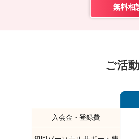
無料相
ご活
入会金・
登録費
初回
パーソナル
サポート費