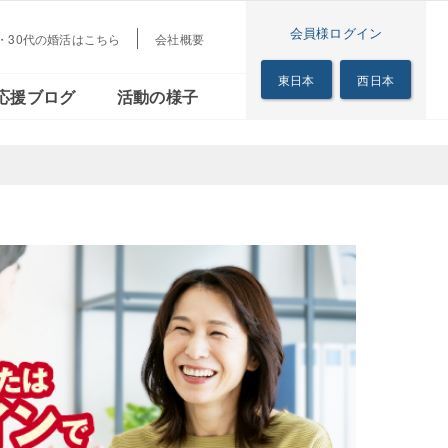
会員様ログイン
代・30代の婚活はこちら
会社概要
梅田本店
茜会
リアル
シニアの恋の歩き方
東日本
西日本
応援ブログ
活動の様子
サロン
梅田本店
る茜会
のリアル
シニアの恋の歩き方
サロン