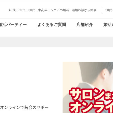
40代・50代・60代・中高年・シニアの婚活・結婚相談なら茜会
20
大阪・
会員さまの声
ご活動の流れ
おとな恋コラム
Facebookで見る
データで見る
結婚とお金の
婚活パーティー
よくあるご質問
店舗紹介
婚活
心斎橋
大阪・
会員さまの声
ご活動の流れ
おとな恋コラム
Facebookで見る
データで見
結婚とお金
心斎橋
オンラインで茜会のサポー