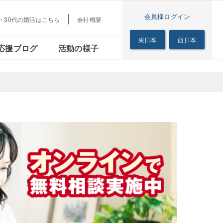
会員様ログイン
代・30代の婚活はこちら
会社概要
梅田本店
茜会
リアル
シニアの恋の歩き方
東日本
西日本
応援ブログ
活動の様子
サロン
梅田本店
る茜会
のリアル
シニアの恋の歩き方
サロン