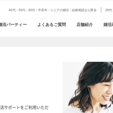
40代・50代・60代・中高年・シニアの婚活・結婚相談なら茜会
20
大阪・
会員さまの声
ご活動の流れ
おとな恋コラム
Facebookで見る
データで見る
結婚とお金の
婚活パーティー
よくあるご質問
店舗紹介
婚活
心斎橋
大阪・
会員さまの声
ご活動の流れ
おとな恋コラム
Facebookで見る
データで見
結婚とお金
心斎橋
活サポートをご利用いただ