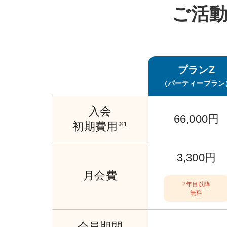
ご活
プランZ
（パーティープラン
入会
66,000円
初期費用
※1
3,300円
月会費
2年目以降
無料
会員期間