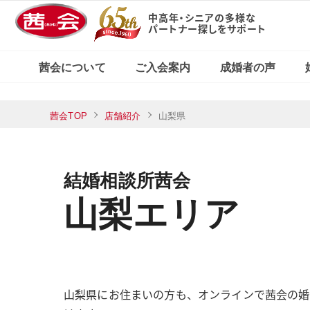
中高年・シニアの多様な
パートナー探しをサポート
X（旧Twitter）で
東京・新宿本店
茜会の特徴
コース・料金案内
婚活応援ブログ
見る
茜会について
ご入会案内
成婚者の声
横浜サロン
東京・新宿本店
茜会TOP
店舗紹介
山梨県
茜会の特徴
コース・料金案内
婚活応援ブログ
Xで見る
横浜サロン
結婚相談所茜会
山梨エリア
山梨県にお住まいの方も、オンラインで茜会の婚