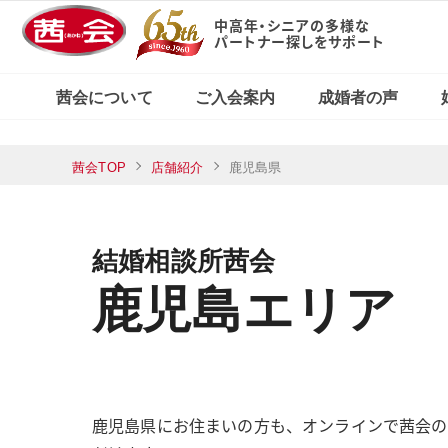
中高年・シニアの多様な
パートナー探しをサポート
X（旧Twitter）で
東京・新宿本店
茜会の特徴
コース・料金案内
婚活応援ブログ
見る
茜会について
ご入会案内
成婚者の声
横浜サロン
東京・新宿本店
茜会TOP
店舗紹介
鹿児島県
茜会の特徴
コース・料金案内
婚活応援ブログ
Xで見る
横浜サロン
結婚相談所茜会
鹿児島エリア
鹿児島県にお住まいの方も、オンラインで茜会の