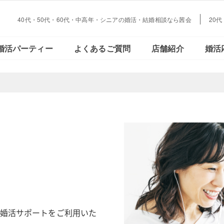
40代・50代・60代・中高年・シニアの婚活・結婚相談なら茜会
20
大阪・
会員さまの声
ご活動の流れ
おとな恋コラム
Facebookで見る
データで見る
結婚とお金の
婚活パーティー
よくあるご質問
店舗紹介
婚活
心斎橋
大阪・
会員さまの声
ご活動の流れ
おとな恋コラム
Facebookで見る
データで見
結婚とお金
心斎橋
婚活サポートをご利用いた