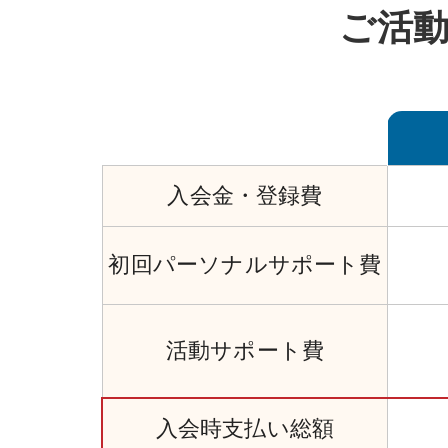
ご活
入会金・
登録費
初回
パーソナル
サポート費
活動サポート費
入会時
支払い
総額