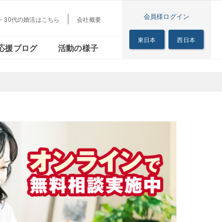
会員様ログイン
代・30代の婚活はこちら
会社概要
梅田本店
茜会
リアル
シニアの恋の歩き方
東日本
西日本
応援ブログ
活動の様子
サロン
梅田本店
る茜会
のリアル
シニアの恋の歩き方
サロン