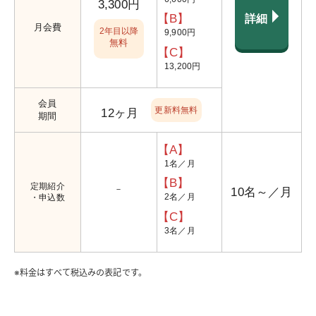
3,300円
【B】
詳細
月会費
2年目以降
9,900円
無料
【C】
13,200円
会員
更新料無料
12ヶ月
期間
【A】
1名／月
【B】
定期紹介
－
10名～／月
2名／月
・
申込数
【C】
3名／月
※料金はすべて税込みの表記です。