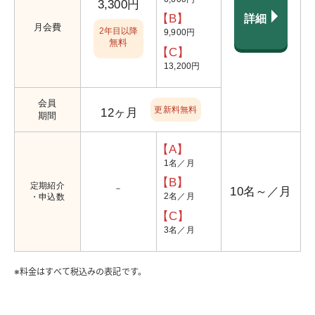
3,300円
【B】
詳細
月会費
2年目以降
9,900円
無料
【C】
13,200円
会員
更新料無料
12ヶ月
期間
【A】
1名／月
【B】
定期紹介
－
10名～／月
2名／月
・
申込数
【C】
3名／月
※料金はすべて税込みの表記です。