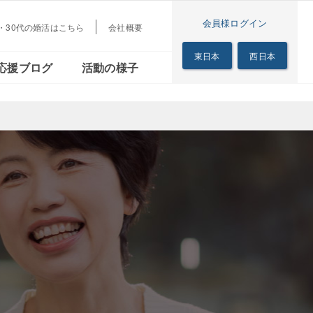
会員様ログイン
代・30代の婚活はこちら
会社概要
梅田本店
茜会
リアル
シニアの恋の歩き方
東日本
西日本
応援ブログ
活動の様子
サロン
梅田本店
る茜会
のリアル
シニアの恋の歩き方
サロン