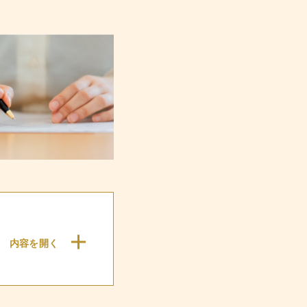
内容を
開く