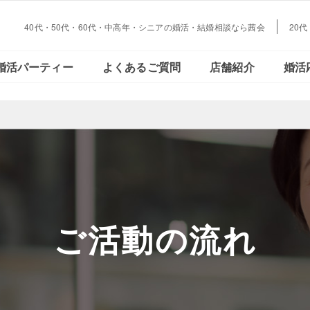
40代・50代・60代・中高年・シニアの婚活・結婚相談なら茜会
20
大阪・
会員さまの声
ご活動の流れ
おとな恋コラム
Facebookで見る
データで見る
結婚とお金の
婚活パーティー
よくあるご質問
店舗紹介
婚活
心斎橋
大阪・
会員さまの声
ご活動の流れ
おとな恋コラム
Facebookで見る
データで見
結婚とお金
心斎橋
ご活動の流れ