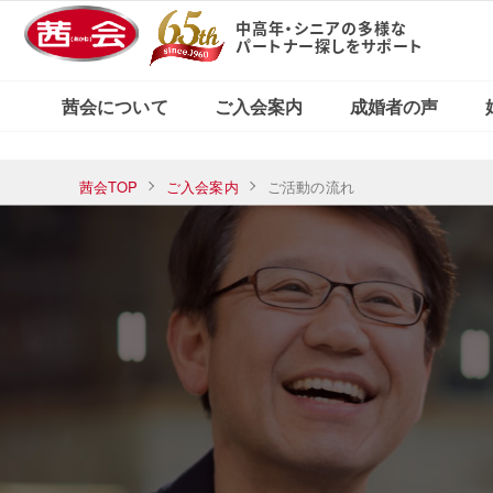
中高年・シニアの多様な
パートナー探しをサポート
X（旧Twitter）で
東京・新宿本店
茜会の特徴
コース・料金案内
婚活応援ブログ
見る
茜会について
ご入会案内
成婚者の声
横浜サロン
東京・新宿本店
茜会TOP
ご入会案内
ご活動の流れ
茜会の特徴
コース・料金案内
婚活応援ブログ
Xで見る
横浜サロン