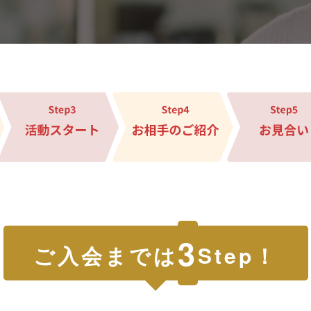
3
ご入会までは
Step！