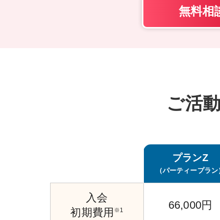
無料相
ご活
プランZ
（パーティープラン
入会
66,000円
初期費用
※1