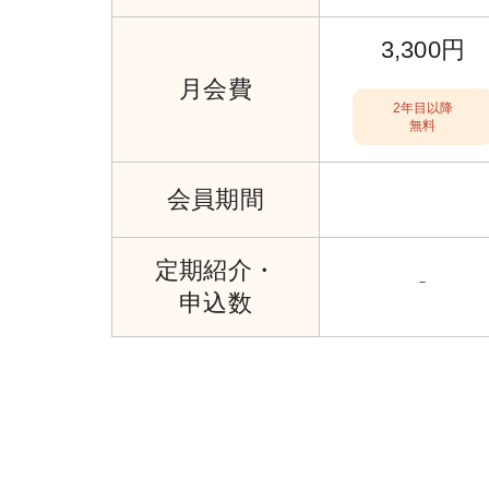
3,300円
月会費
2年目以降
無料
会員期間
定期紹介・
－
申込数