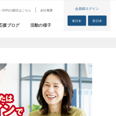
会員様ログイン
代・30代の婚活はこちら
会社概要
梅田本店
茜会
リアル
シニアの恋の歩き方
東日本
西日本
応援ブログ
活動の様子
サロン
梅田本店
る茜会
のリアル
シニアの恋の歩き方
サロン