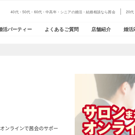
40代・50代・60代・中高年・シニアの婚活・結婚相談なら茜会
20
大阪・
会員さまの声
ご活動の流れ
おとな恋コラム
Facebookで見る
データで見る
結婚とお金の
婚活パーティー
よくあるご質問
店舗紹介
婚活
心斎橋
大阪・
会員さまの声
ご活動の流れ
おとな恋コラム
Facebookで見る
データで見
結婚とお金
心斎橋
オンラインで茜会のサポー