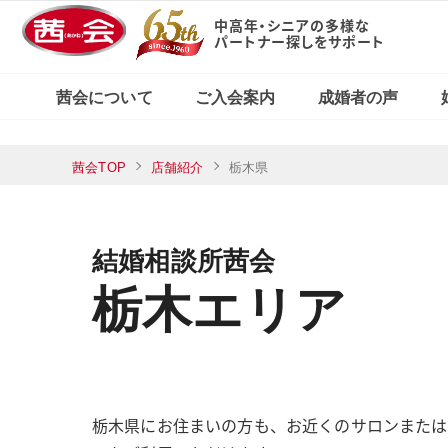
中高年・シニアの多様な
パートナー探しをサポート
X（旧Twitter）で
東京・新宿本店
茜会の特徴
コース・料金案内
婚活応援ブログ
見る
茜会について
ご入会案内
成婚者の声
横浜サロン
東京・新宿本店
茜会TOP
店舗紹介
栃木県
茜会の特徴
コース・料金案内
婚活応援ブログ
Xで見る
横浜サロン
結婚相談所茜会
栃木エリア
栃木県にお住まいの方も、お近くのサロンまたは