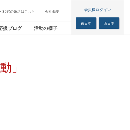
会員様ログイン
代・30代の婚活はこちら
会社概要
梅田本店
茜会
リアル
シニアの恋の歩き方
東日本
西日本
応援ブログ
活動の様子
サロン
梅田本店
る茜会
のリアル
シニアの恋の歩き方
サロン
動」