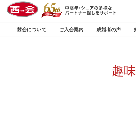
中高年・シニアの多様な
パートナー探しをサポート
X（旧Twitter）で
東京・新宿本店
茜会の特徴
コース・料金案内
婚活応援ブログ
見る
茜会について
ご入会案内
成婚者の声
横浜サロン
東京・新宿本店
茜会の特徴
コース・料金案内
婚活応援ブログ
Xで見る
横浜サロン
趣