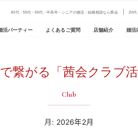
40代・50代・60代・中高年・シニアの婚活・結婚相談なら茜会
20
大阪・
会員さまの声
ご活動の流れ
おとな恋コラム
Facebookで見る
データで見る
結婚とお金の
婚活パーティー
よくあるご質問
店舗紹介
婚活
心斎橋
大阪・
会員さまの声
ご活動の流れ
おとな恋コラム
Facebookで見る
データで見
結婚とお金
心斎橋
味で繋がる「茜会クラブ活
Club
月:
2026年2月