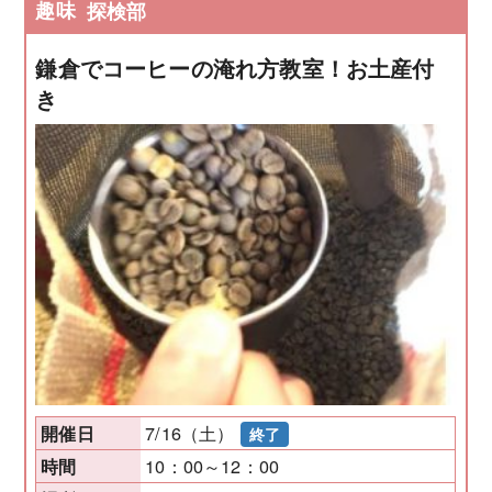
趣味
探検部
鎌倉でコーヒーの淹れ方教室！お土産付
き
7/16（土）
開催日
終了
10：00～12：00
時間