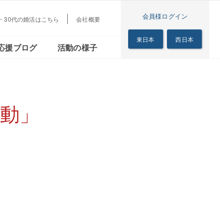
会員様ログイン
代・30代の婚活はこちら
会社概要
梅田本店
茜会
リアル
シニアの恋の歩き方
東日本
西日本
応援ブログ
活動の様子
サロン
梅田本店
る茜会
のリアル
シニアの恋の歩き方
サロン
動」