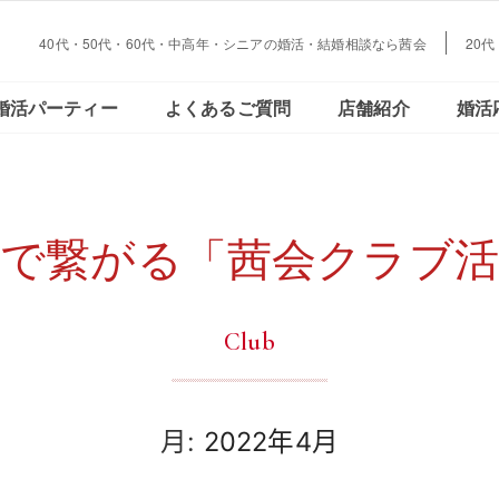
40代・50代・60代・中高年・シニアの婚活・結婚相談なら茜会
20
大阪・
会員さまの声
ご活動の流れ
おとな恋コラム
Facebookで見る
データで見る
結婚とお金の
婚活パーティー
よくあるご質問
店舗紹介
婚活
心斎橋
大阪・
会員さまの声
ご活動の流れ
おとな恋コラム
Facebookで見る
データで見
結婚とお金
心斎橋
味で繋がる「茜会クラブ活
Club
月:
2022年4月