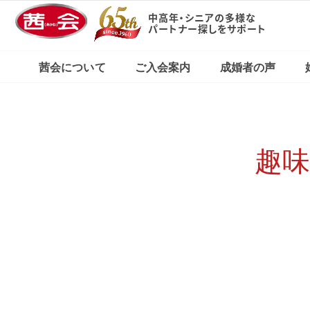
中高年・シニアの多様な
パートナー探しをサポート
X（旧Twitter）で
東京・新宿本店
茜会の特徴
コース・料金案内
婚活応援ブログ
見る
茜会について
ご入会案内
成婚者の声
横浜サロン
東京・新宿本店
茜会の特徴
コース・料金案内
婚活応援ブログ
Xで見る
横浜サロン
趣