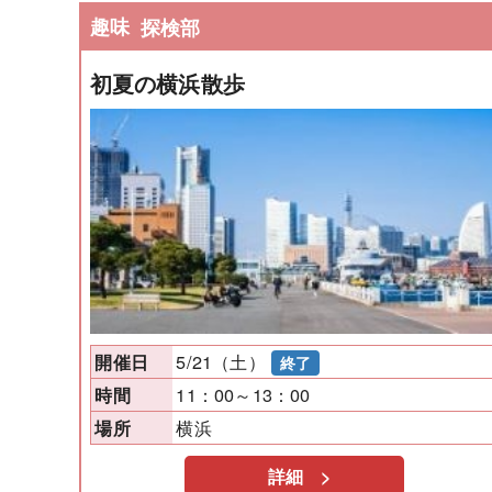
趣味
探検部
初夏の横浜散歩
5/21（土）
開催日
終了
11：00～13：00
時間
横浜
場所
詳細 >