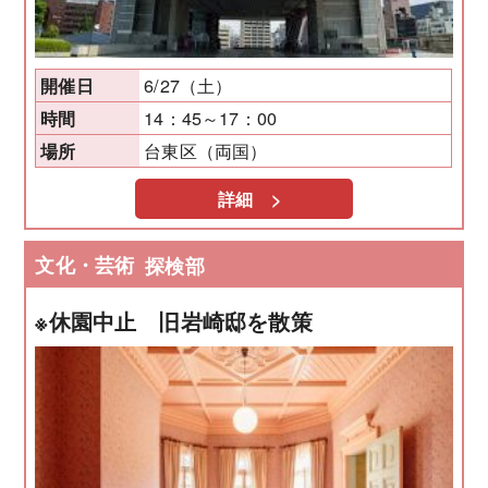
6/27（土）
開催日
14：45～17：00
時間
台東区（両国）
場所
詳細 >
文化・芸術
探検部
※休園中止 旧岩崎邸を散策