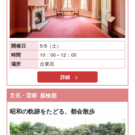
5/8（土）
開催日
10：00～12：00
時間
台東区
場所
詳細 >
文化・芸術
探検部
昭和の軌跡をたどる、都会散歩