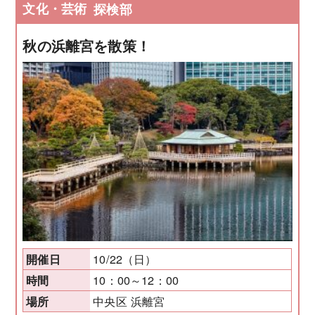
文化・芸術
探検部
秋の浜離宮を散策！
10/22（日）
開催日
10：00～12：00
時間
中央区 浜離宮
場所