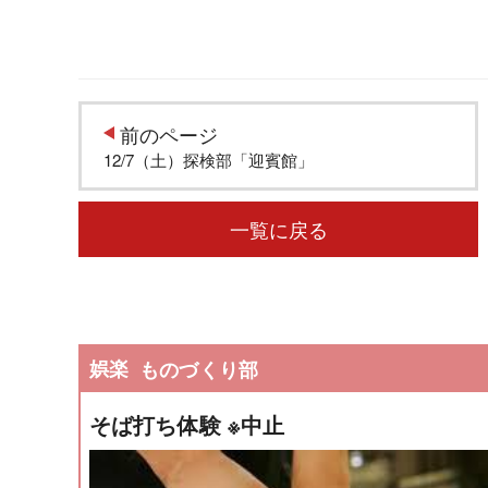
前のページ
12/7（土）探検部「迎賓館」
一覧に戻る
娯楽
ものづくり部
そば打ち体験 ※中止