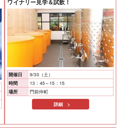
ワイナリー見学＆試飲！
9/30（土）
開催日
13：45～15：15
時間
門前仲町
場所
詳細 >