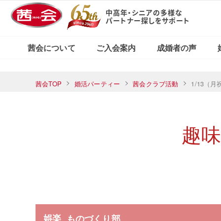
中高年・シニアの多様な
パートナー探しをサポート
X（旧Twitter）で
東京・新宿本店
茜会の特徴
コース・料金案内
婚活応援ブログ
見る
茜会について
ご入会案内
成婚者の声
横浜サロン
東京・新宿本店
茜会TOP
婚活パーティー
茜会クラブ活動
1/13（
茜会の特徴
コース・料金案内
婚活応援ブログ
Xで見る
横浜サロン
趣
娯楽
ものづくり部