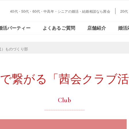
40代・50代・60代・中高年・シニアの婚活・結婚相談なら茜会
20
大阪・
会員さまの声
ご活動の流れ
おとな恋コラム
Facebookで見る
データで見る
結婚とお金の
婚活パーティー
よくあるご質問
店舗紹介
婚活
心斎橋
大阪・
月祝）ものづくり部
会員さまの声
ご活動の流れ
おとな恋コラム
Facebookで見る
データで見
結婚とお金
心斎橋
味で繋がる「茜会クラブ活
Club