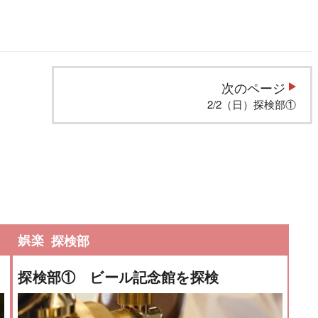
次のページ
2/2（日）探検部①
娯楽
探検部
探検部① ビール記念館を探検