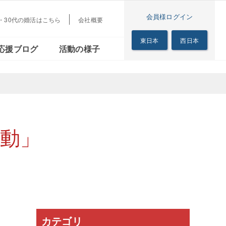
会員様ログイン
代・30代の婚活はこちら
会社概要
梅田本店
茜会
リアル
シニアの恋の歩き方
東日本
西日本
応援ブログ
活動の様子
サロン
梅田本店
る茜会
のリアル
シニアの恋の歩き方
サロン
動」
カテゴリ