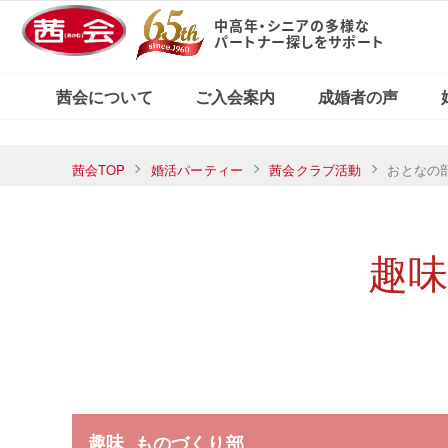
中高年・シニアの多様な
パートナー探しをサポート
X（旧Twitter）で
東京・新宿本店
茜会の特徴
コース・料金案内
婚活応援ブログ
見る
茜会について
ご入会案内
成婚者の声
横浜サロン
東京・新宿本店
茜会TOP
婚活パーティー
茜会クラブ活動
おとなの
茜会の特徴
コース・料金案内
婚活応援ブログ
Xで見る
横浜サロン
趣
趣味
ものづくり部