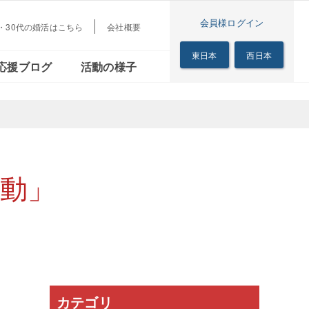
会員様ログイン
代・30代の婚活はこちら
会社概要
梅田本店
茜会
リアル
シニアの恋の歩き方
東日本
西日本
応援ブログ
活動の様子
サロン
梅田本店
る茜会
のリアル
シニアの恋の歩き方
サロン
動」
カテゴリ