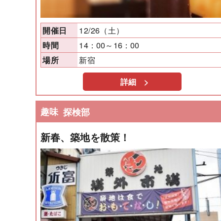
12/26（土）
開催日
14：00～16：00
時間
新宿
場所
詳細 >
趣味
探検部
新春、築地を散策！