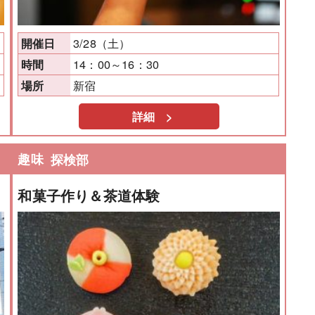
3/28（土）
開催日
14：00～16：30
時間
新宿
場所
詳細 >
趣味
探検部
和菓子作り＆茶道体験