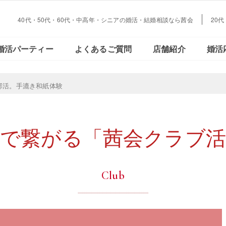
40代・50代・60代・中高年・シニアの婚活・結婚相談なら茜会
20
大阪・
会員さまの声
ご活動の流れ
おとな恋コラム
Facebookで見る
データで見る
結婚とお金の
婚活パーティー
よくあるご質問
店舗紹介
婚活
心斎橋
大阪・
部活。手漉き和紙体験
会員さまの声
ご活動の流れ
おとな恋コラム
Facebookで見る
データで見
結婚とお金
心斎橋
味で繋がる「茜会クラブ活
Club