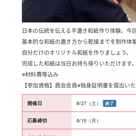
日本の伝統を伝える手漉き和紙作り体験。今
基本的な和紙の漉き方から乾燥までを制作体
自分だけのオリジナル和紙を作りましょう。
完成した和紙は当日お持ち帰りいただけます
※材料費等込み
【参加資格】茜会会員※独身証明書を提出いた
8/27（土）
開催日
終了
8/15（月）
応募締切