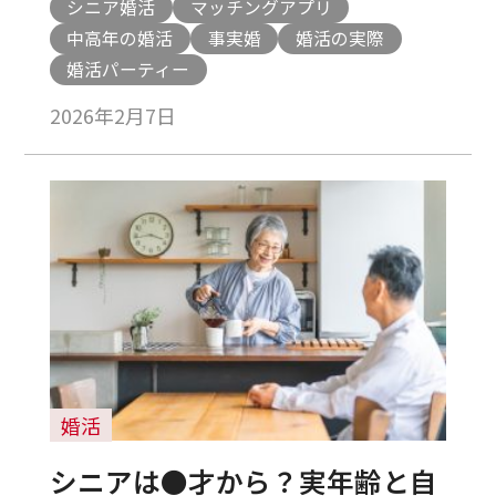
シニア婚活
マッチングアプリ
中高年の婚活
事実婚
婚活の実際
婚活パーティー
2026年2月7日
婚活
シニアは●才から？実年齢と自