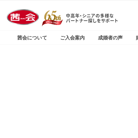
中高年・シニアの多様な
X（旧Twitter）で
東京・新宿本店
パートナー探しをサポート
茜会の特徴
コース・料金案内
婚活応援ブログ
見る
茜会について
ご入会案内
成婚者の声
横浜サロン
東京・新宿本店
茜会の特徴
コース・料金案内
婚活応援ブログ
Xで見る
横浜サロン