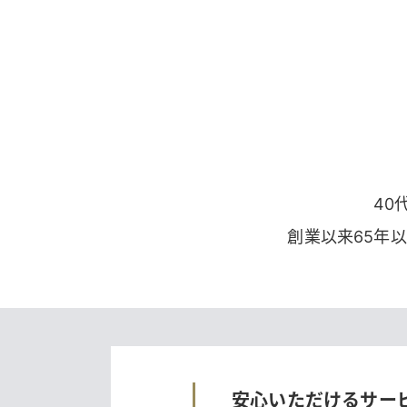
40
創業以来65年
安心いただけるサー