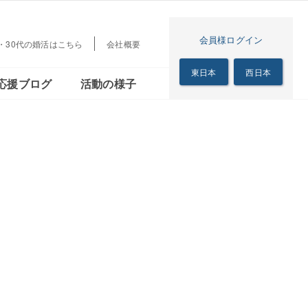
会員様ログイン
梅田本店
代・30代の婚活はこちら
会社概要
茜会
リアル
シニアの恋の歩き方
東日本
西日本
応援ブログ
活動の様子
サロン
梅田本店
る茜会
のリアル
シニアの恋の歩き方
サロン