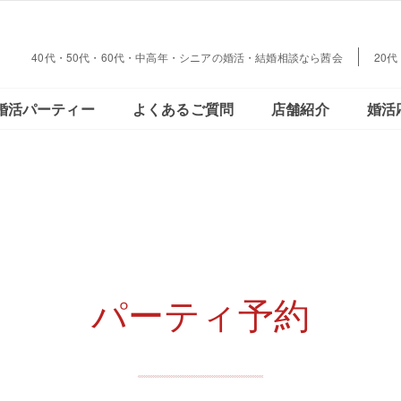
大阪・
40代・50代・60代・中高年・シニアの婚活・結婚相談なら茜会
20
会員さまの声
ご活動の流れ
おとな恋コラム
Facebookで見る
データで見る
結婚とお金の
婚活パーティー
よくあるご質問
店舗紹介
婚活
心斎橋
大阪・
会員さまの声
ご活動の流れ
おとな恋コラム
Facebookで見る
データで見
結婚とお金
心斎橋
パーティ予約