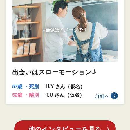
出会いはスローモーション♪
57歳 ・死別
H.Y さん（仮名）
52歳 ・離別
T.U さん（仮名）
詳細へ
他のインタビューを見る