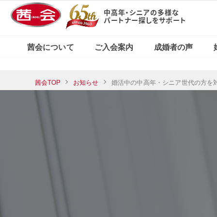
中高年・シニアの多様な
パートナー探しをサポート
X（旧Twitter）で
東京・新宿本店
茜会の特徴
コース・料金案内
婚活応援ブログ
見る
茜会について
ご入会案内
成婚者の声
横浜サロン
東京・新宿本店
茜会TOP
お知らせ
婚活中の中高年・シニア世代の方を
茜会の特徴
コース・料金案内
婚活応援ブログ
Xで見る
横浜サロン