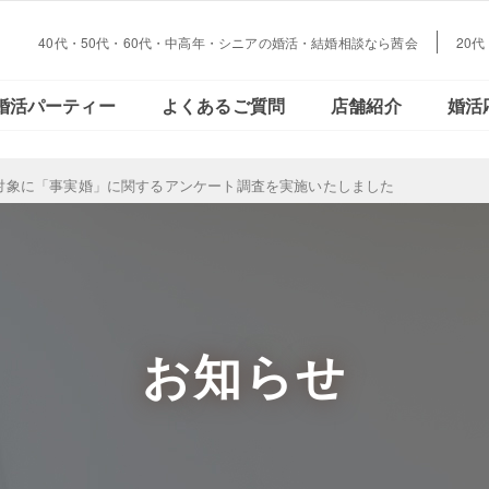
40代・50代・60代・中高年・シニアの婚活・結婚相談なら茜会
20
大阪・
会員さまの声
ご活動の流れ
おとな恋コラム
Facebookで見る
データで見る
結婚とお金の
婚活パーティー
よくあるご質問
店舗紹介
婚活
心斎橋
大阪・
対象に「事実婚」に関するアンケート調査を実施いたしました
会員さまの声
ご活動の流れ
おとな恋コラム
Facebookで見る
データで見
結婚とお金
心斎橋
お知らせ