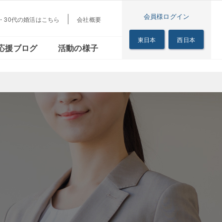
会員様ログイン
代・30代の婚活はこちら
会社概要
梅田本店
茜会
リアル
シニアの恋の歩き方
東日本
西日本
応援ブログ
活動の様子
サロン
梅田本店
る茜会
のリアル
シニアの恋の歩き方
サロン