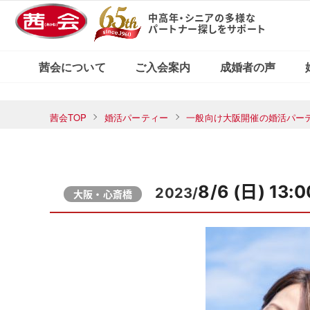
中高年・シニアの多様な
パートナー探しをサポート
X（旧Twitter）で
東京・新宿本店
茜会の特徴
コース・料金案内
婚活応援ブログ
見る
茜会について
ご入会案内
成婚者の声
横浜サロン
東京・新宿本店
茜会TOP
婚活パーティー
一般向け大阪開催の婚活パー
茜会の特徴
コース・料金案内
婚活応援ブログ
Xで見る
横浜サロン
8/6 (日) 13:
2023/
大阪・心斎橋