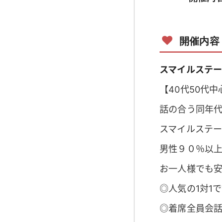
開催内容
スマイルステー
【40代50代
話の合う同年
スマイルステ
男性９０％以
お一人様でも
◎人気の1対1
◎着席全員会