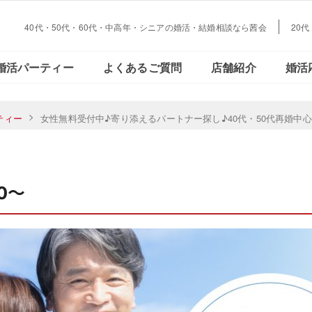
40代・50代・60代・中高年・シニアの婚活・結婚相談なら茜会
20
大阪・
会員さまの声
ご活動の流れ
おとな恋コラム
Facebookで見る
データで見る
結婚とお金の
婚活パーティー
よくあるご質問
店舗紹介
婚活
心斎橋
大阪・
ティー
女性無料受付中♪寄り添えるパートナー探し♪40代・50代再婚中
会員さまの声
ご活動の流れ
おとな恋コラム
Facebookで見る
データで見
結婚とお金
心斎橋
00～