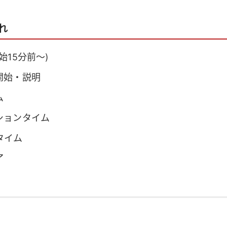
れ
始15分前～)
開始・説明
ム
ションタイム
タイム
了