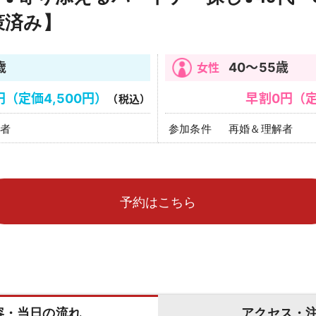
策済み】
歳
40～55歳
円（定価4,500円）
早割0円（定
（税込）
者
再婚＆理解者
容・当日の流れ
アクセス・