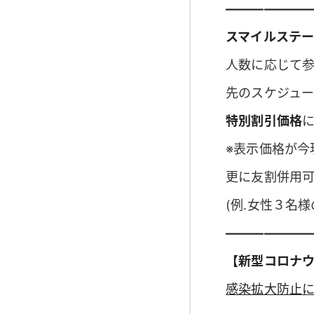
——————
スマイルステ
人数に応じて
先のスケジュ
特別割引価格
※表示価格が今
更に友割併用
(例.女性３名
——————
【新型コロナウ
感染拡大防止