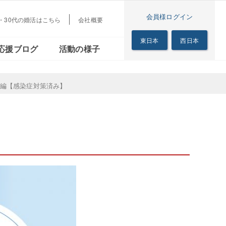
会員様ログイン
代・30代の婚活はこちら
会社概要
梅田本店
茜会
リアル
シニアの恋の歩き方
東日本
西日本
応援ブログ
活動の様子
サロン
梅田本店
心編【感染症対策済み】
る茜会
のリアル
シニアの恋の歩き方
サロン