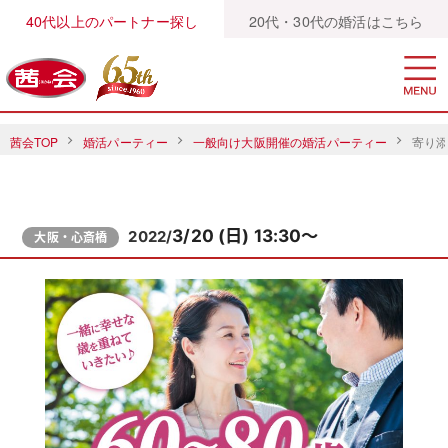
40代以上のパートナー探し
20代・30代の婚活はこちら
茜会TOP
婚活パーティー
一般向け大阪開催の婚活パーティー
寄り添
3/20 (日) 13:30～
2022/
大阪・心斎橋