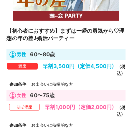
【初心者におすすめ】まずは一瞬の勇気から♡理
想の年の差♪婚活パーティー
60～80歳
早割3,500円（定価4,500円）
満席
（税
込）
お出会いに積極的な方
60～75歳
早割1,000円（定価2,000円）
ほぼ満席
（税
込）
お出会いに積極的な方