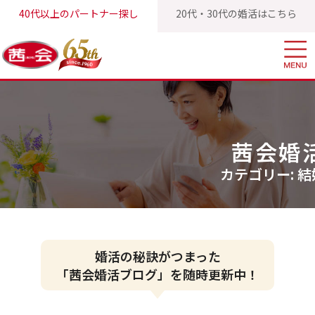
40代以上のパートナー探し
20代・30代の婚活はこちら
茜会TOP
茜会婚活ブログ
カテゴリー:
結婚相談所
の記事
茜会婚
カテゴリー:
結
婚活の秘訣がつまった
「茜会婚活ブログ」を随時更新中！