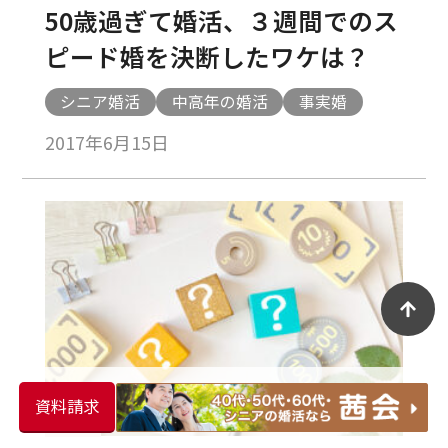
50歳過ぎて婚活、３週間でのス
ピード婚を決断したワケは？
シニア婚活
中高年の婚活
事実婚
2017年6月15日
資料請求
婚活