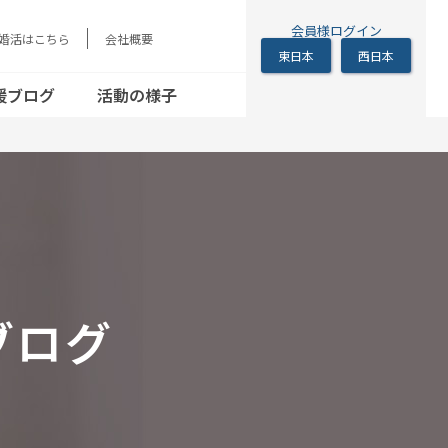
会員様ログイン
の婚活はこちら
会社概要
東日本
西日本
シニアの恋の歩き
方
援ブログ
活動の様子
シニアの恋の歩き
方
ブログ