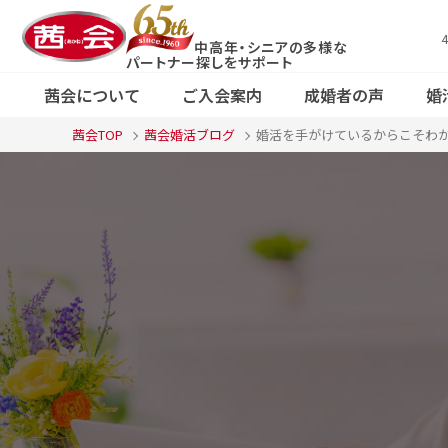
中高年・シニアの多様な
X（旧Twitter）
コース・料金案
パートナー探しをサポート
で
茜会の特徴
婚活応援ブログ
ご
会
Fa
内
茜会について
ご入会案内
成婚者の声
婚
見る
東
茜会TOP
茜会婚活ブログ
婚活を手がけているからこそわ
京
コース・料金案
F
東
Xで見る
茜会の特徴
婚活応援ブログ
京
内
る
・
・
新
宿
本
新
店
宿
横
浜
サ
ロ
本
ン
店