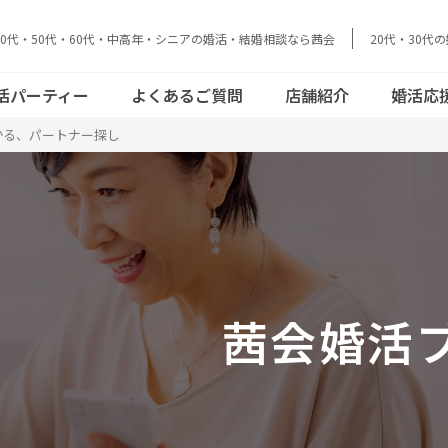
40代・50代・60代・中高年・シニアの婚活・結婚相談なら茜会
20代・30代
データで見る茜
結婚とお金のリア
活動の流れ
員さまの声
cebookで見る
おとな恋コラム
会
ル
活パーティー
よくあるご質問
店舗紹介
婚活応
かる、パートナー探し
acebookで見
結婚とお金のリア
データで見る茜
ご活動の流れ
会員さまの声
おとな恋コラム
ル
会
茜会婚活