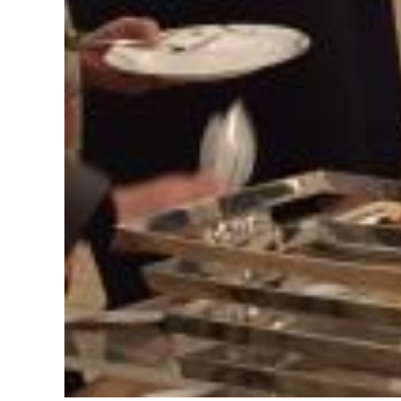
大
阪
・
梅
田
本
店