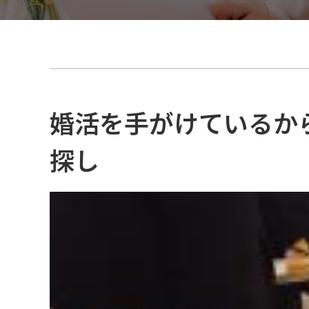
大
阪
・
梅
田
本
店
横
婚活を手がけているか
心
浜
斎
橋
探し
サ
サ
ロ
ン
ロ
ン