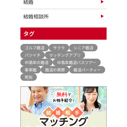
結婚
結婚相談所
タグ
ゴルフ婚活
サクラ
シニア婚活
バツイチ
マッチングアプリ
中高年の婚活
中高年婚活バスツアー
事実婚
婚活の実際
婚活パーティー
死別