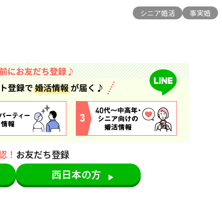
シニア婚活
事実婚
認！
お友だち登録
西日本の方