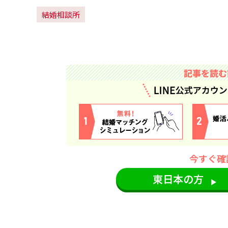
結婚相談所
心
斎
橋
サ
ロ
今すぐ確
ン
東日本の方