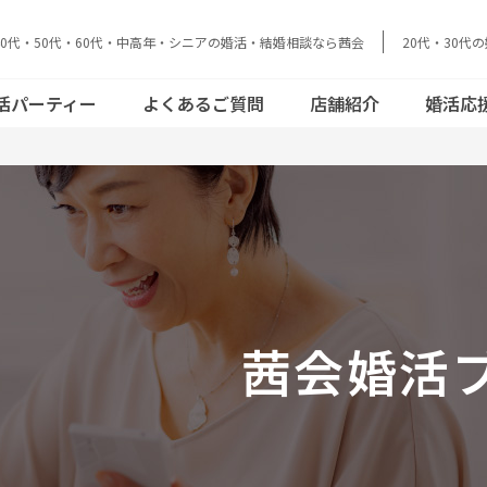
40代・50代・60代・中高年・シニアの婚活・結婚相談なら茜会
20代・30代
データで見る茜
結婚とお金のリア
活動の流れ
員さまの声
cebookで見る
おとな恋コラム
会
ル
活パーティー
よくあるご質問
店舗紹介
婚活応
acebookで見
結婚とお金のリア
データで見る茜
ご活動の流れ
会員さまの声
おとな恋コラム
ル
会
茜会婚活