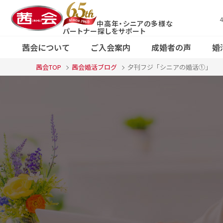
中高年・シニアの多様な
X（旧Twitter）
コース・料金案
パートナー探しをサポート
で
茜会の特徴
婚活応援ブログ
ご
会
Fa
内
茜会について
ご入会案内
成婚者の声
婚
見る
東
茜会TOP
茜会婚活ブログ
夕刊フジ「シニアの婚活①」
京
コース・料金案
F
東
Xで見る
茜会の特徴
婚活応援ブログ
京
内
る
・
・
新
宿
本
新
店
宿
横
浜
サ
ロ
本
ン
店