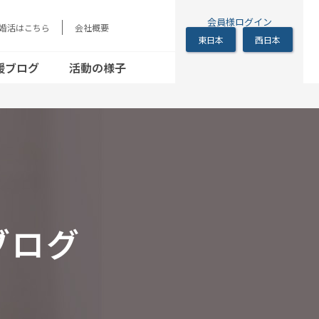
会員様ログイン
の婚活はこちら
会社概要
東日本
西日本
シニアの恋の歩き
方
援ブログ
活動の様子
シニアの恋の歩き
方
ブログ