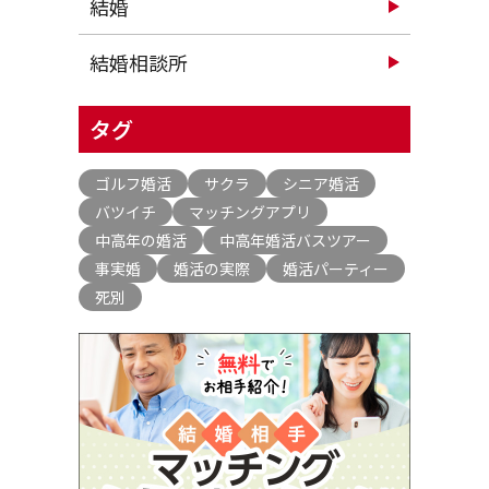
結婚
結婚相談所
タグ
ゴルフ婚活
サクラ
シニア婚活
バツイチ
マッチングアプリ
中高年の婚活
中高年婚活バスツアー
事実婚
婚活の実際
婚活パーティー
死別