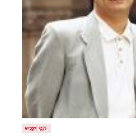
大
阪
・
梅
田
本
店
結婚相談所