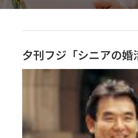
大
阪
・
梅
田
本
店
横
夕刊フジ「シニアの婚
心
浜
斎
橋
サ
サ
ロ
ン
ロ
ン