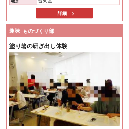
台東区
場所
詳細 >
趣味
ものづくり部
塗り箸の研ぎ出し体験