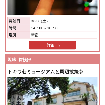
3/28（土）
開催日
14：00～16：30
時間
新宿
場所
詳細 >
趣味
探検部
トキワ荘ミュージアムと周辺散策➁