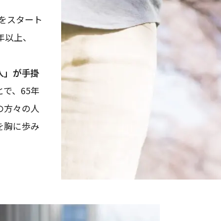
」をスタート
年以上、
人」が手掛
とで、65年
の方々の人
を胸に歩み