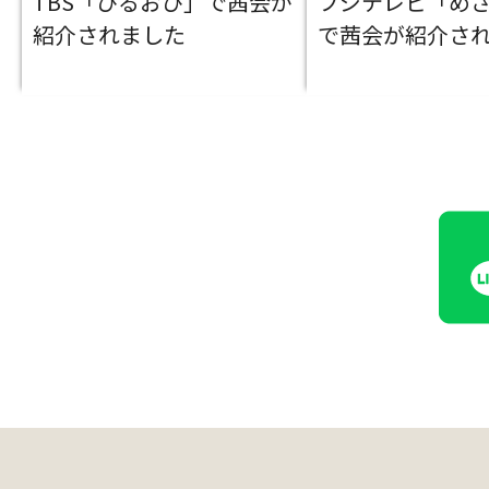
TBS「ひるおび」で茜会が
フジテレビ「め
紹介されました
で茜会が紹介さ
大
阪
・
梅
田
本
店