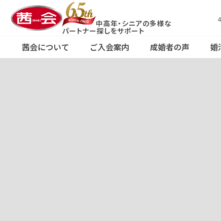
中高年・シニアの多様な
X（旧Twitter）
コース・料金案
パートナー探しをサポート
で
茜会の特徴
婚活応援ブログ
ご
会
Fa
内
茜会について
ご入会案内
成婚者の声
婚
見る
東
京
コース・料金案
F
東
Xで見る
茜会の特徴
婚活応援ブログ
京
内
る
・
・
新
宿
本
新
店
宿
横
浜
サ
ロ
本
ン
店