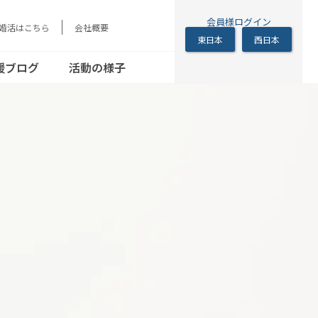
会員様ログイン
の婚活はこちら
会社概要
東日本
西日本
シニアの恋の歩き
方
援ブログ
活動の様子
シニアの恋の歩き
方