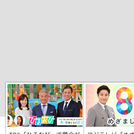
大
阪
・
梅
田
本
店
横
心
浜
斎
橋
サ
サ
ロ
ン
ロ
ン