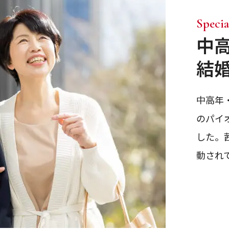
Specia
中
結
中高年
のパイ
した。
動され