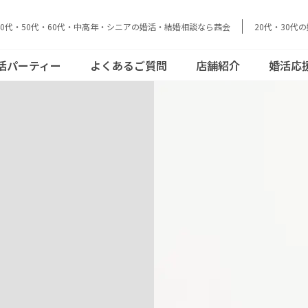
40代・50代・60代・中高年・シニアの婚活・結婚相談なら茜会
20代・30代
データで見る茜
結婚とお金のリア
活動の流れ
員さまの声
cebookで見る
おとな恋コラム
会
ル
活パーティー
よくあるご質問
店舗紹介
婚活応
acebookで見
結婚とお金のリア
データで見る茜
ご活動の流れ
会員さまの声
おとな恋コラム
ル
会