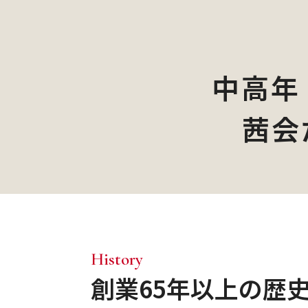
心
斎
中高年
橋
茜会
サ
ロ
ン
History
創業65年以上の歴