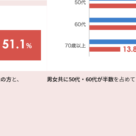
代の方
と、
男女共に50代・60代が半数
を占めて